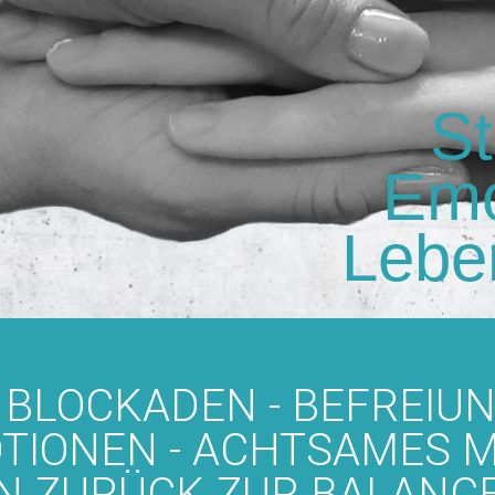
St
Emo
Lebe
BLOCKADEN - BEFREIU
IONEN - ACHTSAMES M
N ZURÜCK ZUR BALANC