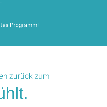
rtes Programm!
hen zurück zum
hlt.