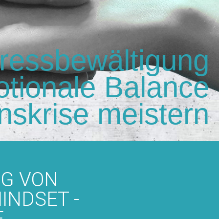
ressbewältigung
tionale Balance
nskrise meistern
NG VON
INDSET -
E