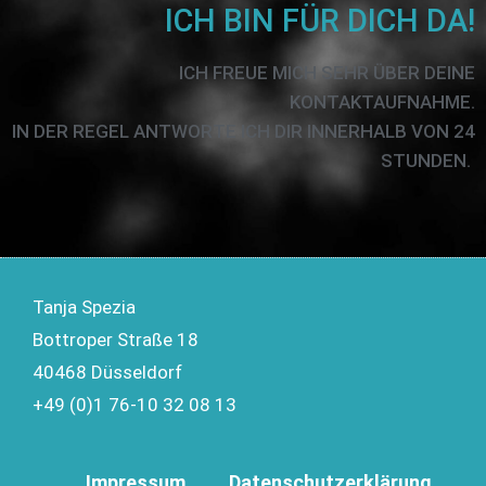
ICH BIN FÜR DICH DA!
ICH FREUE MICH SEHR ÜBER DEINE
KONTAKTAUFNAHME.
IN DER REGEL ANTWORTE ICH DIR INNERHALB VON 24
STUNDEN.
Tanja Spezia
Bottroper Straße 18
40468 Düsseldorf
+49 (0)1 76-10 32 08 13
Impressum
Datenschutzerklärung