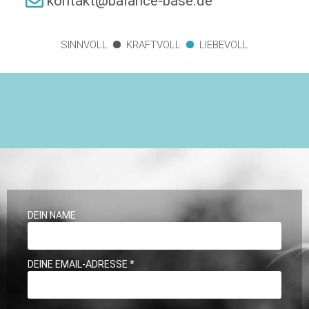
kontakt@balance-base.de
•
•
SINNVOLL
KRAFTVOLL
LIEBEVOLL
DEIN NAME
DEINE EMAIL-ADRESSE *