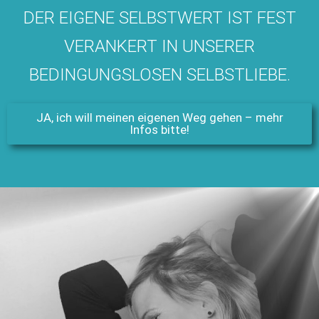
DER EIGENE SELBSTWERT IST FEST
VERANKERT IN UNSERER
BEDINGUNGSLOSEN SELBSTLIEBE.
JA, ich will meinen eigenen Weg gehen – mehr
Infos bitte!